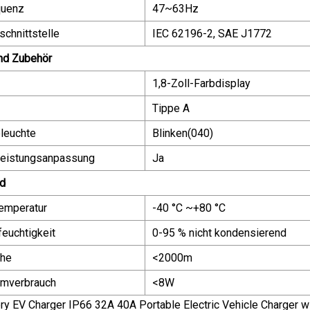
quenz
47~63Hz
schnittstelle
IEC 62196-2, SAE J1772
nd Zubehör
1,8-Zoll-Farbdisplay
Tippe A
leuchte
Blinken(040)
 Leistungsanpassung
Ja
ld
emperatur
-40 °C ~+80 °C
feuchtigkeit
0-95 % nicht kondensierend
öhe
<2000m
omverbrauch
<8W