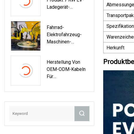
Zertifizierung
Abmessunge
Ladegerät-
Elektroauto-
Transportpak
Adapter
Spezifikation
Fahrrad-
Elektrofahrzeug-
Warenzeiche
Maschinen-
Herkunft
Hardware-
Stanzteile
Produktbe
Herstellung Von
OEM-ODM-Kabeln
Für
Elektrofahrzeuge,
EV-Ladekabeln Mit
Superweicher
Leistung