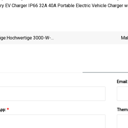
ige:
Hochwertige 3000-W-
Maß
Notfallbatteriesysteme/Energiespeicher-
Sili
Stromversorgung/Stromstationen
Solarmod
Solarenergieprodukte
Email
App:
*
Them