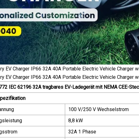
72 IEC 62196 32A tragbares EV-Ladegerät mit NEMA CEE-Stec
pezifikation
annung
100 V/250 V Wechselstrom
gsleistung
8,8 kW
gsstrom
32A 1 Phase