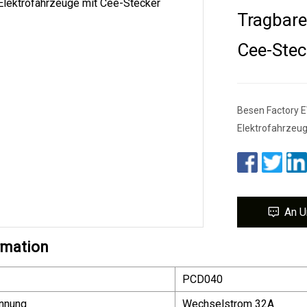
Tragbare
Cee-Stec
Besen Factory E
Elektrofahrzeug
An U
rmation
PCD040
nnung
Wechselstrom 32A