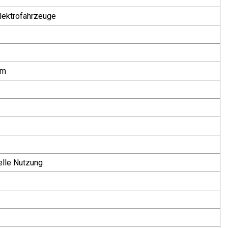
Elektrofahrzeuge
om
lle Nutzung