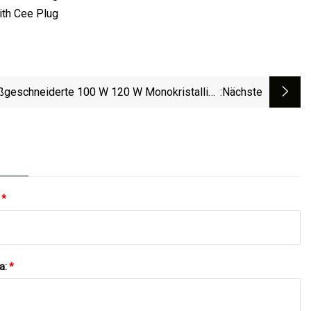
geschneiderte 100 W 120 W Monokristalline
:nächste
zium-Photovoltaik-Solarstrommodule, Flexible
ule, Solarstromanlage, Solarenergieprodukte
:
*
a:
*