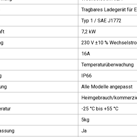
e
Tragbares Ladegerät für 
Typ 1 / SAE J1772
ft
7,2 kW
ng
230 V ±10 % Wechselstr
16A
Temperaturüberwachung
g
IP66
ung
Alle Modelle angepasst
Heimgebrauch/kommerzie
ratur
-25 °C bis +55 °C
5kg
passung
Ja