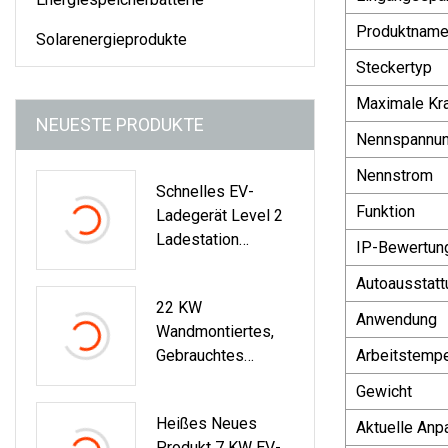
Produktnam
Solarenergieprodukte
Steckertyp
Maximale Kra
NEUESTE PRODUKTE
Nennspannu
Nennstrom
Schnelles EV-
Funktion
Ladegerät Level 2
Ladestation
IP-Bewertun
Wallbox 22 KW
Autoausstatt
22 KW
Anwendung
Wandmontiertes,
Gebrauchtes
Arbeitstempe
Wallbox-EV-
Gewicht
Ladegerät, AC-EV-
Heißes Neues
Ladegerät Mit CE-
Aktuelle An
Produkt 7 KW EV-