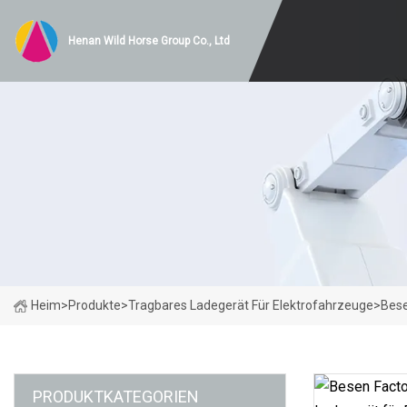
Henan Wild Horse Group Co., Ltd
Heim
>
Produkte
>
Tragbares Ladegerät Für Elektrofahrzeuge
>
Bese
PRODUKTKATEGORIEN