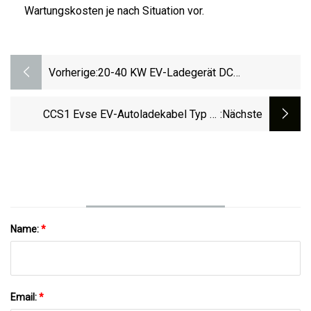
Wartungskosten je nach Situation vor.
Vorherige:
20-40 KW EV-Ladegerät DC
Wandmontage Für Den Heimgebrauch
Einfache Installation
CCS1 Evse EV-Autoladekabel Typ 2-
:nächste
Buchsenanschluss Ladegerät EV-
Ladestation Strom Für EV-Ladeanschlüsse
Produkte
Name:
*
Email:
*