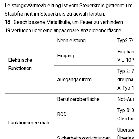
Leistungswärmeableitung ist vom Steuerkreis getrennt, um
Staubfreiheit im Steuerkreis zu gewährleisten.
18
. Geschlossene Metallhülle, um Feuer zu verhindern.
19.
Verfügen über eine anpassbare Anzeigeoberfläche
Nennleistung
Typ2:7/2
Einphasig
Eingang
Elektrische
V ± 10 %
Funktionen
Typ 2: 7 
Ausgangsstrom
dreiphasi
A. Typ 1:
Benutzeroberfläche
Not-Aus/
Typ B: 3
RCD
Gleichstr
Funktionsmerkmale
Überspan
Sicherheitsvorrichtungen
Überlasts