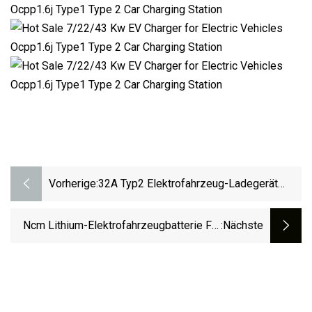
Vorherige:
32A Typ2 Elektrofahrzeug-Ladegerät
Tragbares Evse EV-Ladegerät Mit LCD-
Display EV-Ladegerät
Ncm Lithium-Elektrofahrzeugbatterie Für
:nächste
EV-Batteriemodul 64ah 2p16s 58,4V