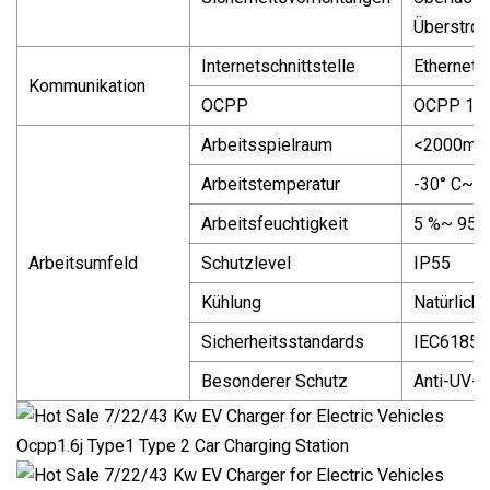
Überstro
Internetschnittstelle
Ethernet 
Kommunikation
OCPP
OCPP 1,6
Arbeitsspielraum
<2000m
Arbeitstemperatur
-30° C~+
Arbeitsfeuchtigkeit
5 %~ 95 
Arbeitsumfeld
Schutzlevel
IP55
Kühlung
Natürlich
Sicherheitsstandards
IEC61851
Besonderer Schutz
Anti-UV-S