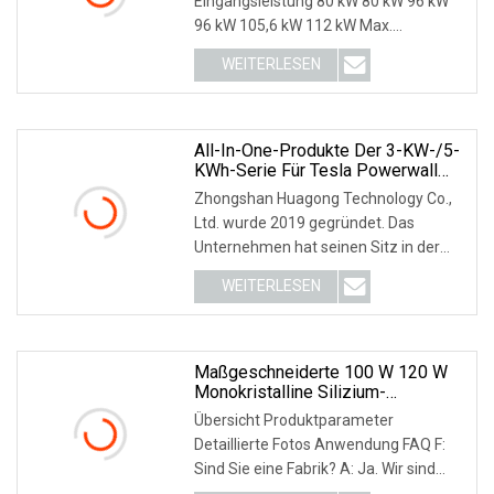
Eingangsleistung 80 kW 80 kW 96 kW
96 kW 105,6 kW 112 kW Max.
Eingangsspannung 1100 V Starts
WEITERLESEN
All-In-One-Produkte Der 3-KW-/5-
KWh-Serie Für Tesla Powerwall
Home Energy Battery Solarpanel-
Zhongshan Huagong Technology Co.,
Speicher
Ltd. wurde 2019 gegründet. Das
Unternehmen hat seinen Sitz in der
wunderschönen Stadt
WEITERLESEN
Maßgeschneiderte 100 W 120 W
Monokristalline Silizium-
Photovoltaik-Solarstrommodule,
Übersicht Produktparameter
Flexible Solarmodule,
Detaillierte Fotos Anwendung FAQ F:
Solarstromanlage,
Sind Sie eine Fabrik? A: Ja. Wir sind
Solarenergieprodukte
Hersteller von S