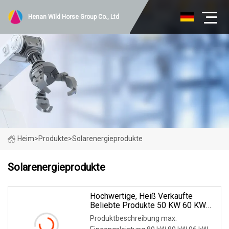
Henan Wild Horse Group Co., Ltd
Heim
>
Produkte
>
Solarenergieprodukte
Solarenergieprodukte
Hochwertige, Heiß Verkaufte
Beliebte Produkte 50 KW 60 KW
Im Grid-
Produktbeschreibung max.
Solarenergiespeichersystem