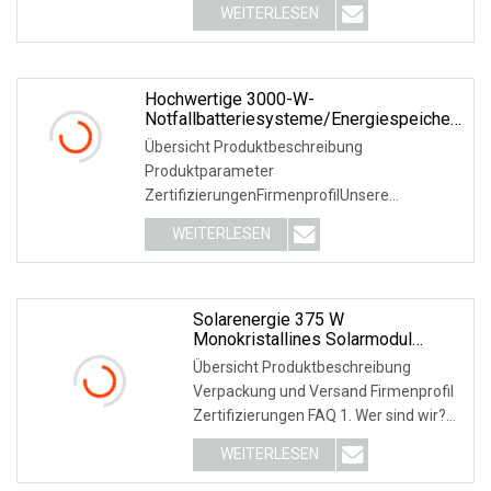
WEITERLESEN
Hochwertige 3000-W-
Notfallbatteriesysteme/Energiespeicher-
Stromversorgung/Stromstationen
Übersicht Produktbeschreibung
Solarenergieprodukte
Produktparameter
ZertifizierungenFirmenprofilUnsere
VorteileFAQ F1: Wie wählt man das ric
WEITERLESEN
Solarenergie 375 W
Monokristallines Solarmodul
Solarpanel Photovoltaik-
Übersicht Produktbeschreibung
Solarsystem Solarprodukt
Verpackung und Versand Firmenprofil
Sh60MD-H6s Shinergy Power
Zertifizierungen FAQ 1. Wer sind wir?
Wir sind seit
WEITERLESEN