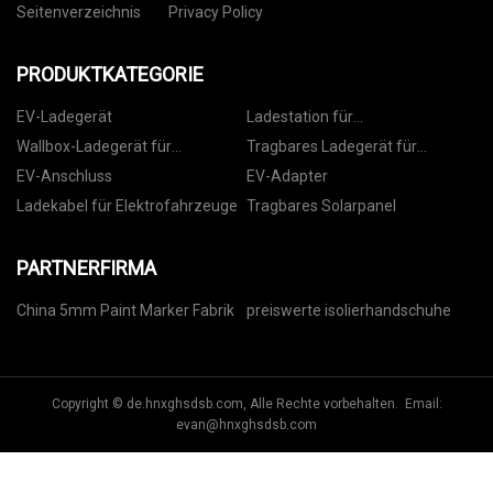
Seitenverzeichnis
Privacy Policy
PRODUKTKATEGORIE
EV-Ladegerät
Ladestation für
Elektrofahrzeuge
Wallbox-Ladegerät für
Tragbares Ladegerät für
Elektrofahrzeuge
Elektrofahrzeuge
EV-Anschluss
EV-Adapter
Ladekabel für Elektrofahrzeuge
Tragbares Solarpanel
PARTNERFIRMA
China 5mm Paint Marker Fabrik
preiswerte isolierhandschuhe
Copyright © de.hnxghsdsb.com, Alle Rechte vorbehalten. Email:
evan@hnxghsdsb.com