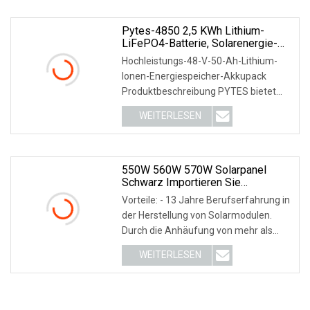
Pytes-4850 2,5 KWh Lithium-
LiFePO4-Batterie, Solarenergie-
Speicherbatterie,
Hochleistungs-48-V-50-Ah-Lithium-
Solarenergieprodukte OEM
Ionen-Energiespeicher-Akkupack
Produktbeschreibung PYTES bietet
seinen Kunden sichere,
WEITERLESEN
550W 560W 570W Solarpanel
Schwarz Importieren Sie
Solarmodule Aus China. Andere
Vorteile: - 13 Jahre Berufserfahrung in
Produkte Im Zusammenhang Mit
der Herstellung von Solarmodulen.
Solarenergie
Durch die Anhäufung von mehr als
einem Jahrzeh
WEITERLESEN