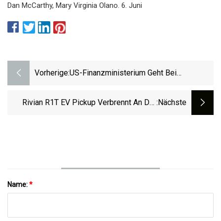
Dan McCarthy, Mary Virginia Olano. 6. Juni
Vorherige:
US-Finanzministerium Geht Bei
Solarmodulen „Made In The USA“ Einen
Mittelweg
Rivian R1T EV Pickup Verbrennt An Der
:nächste
Ladestation Von Electrify America
Name:
*