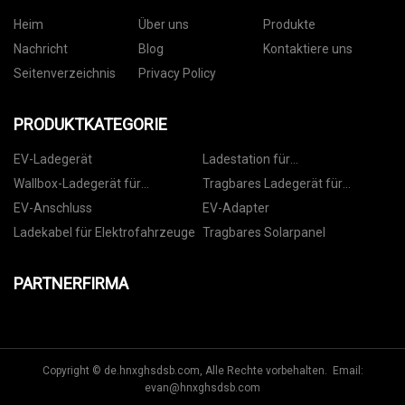
Heim
Über uns
Produkte
Nachricht
Blog
Kontaktiere uns
Seitenverzeichnis
Privacy Policy
PRODUKTKATEGORIE
EV-Ladegerät
Ladestation für
Elektrofahrzeuge
Wallbox-Ladegerät für
Tragbares Ladegerät für
Elektrofahrzeuge
Elektrofahrzeuge
EV-Anschluss
EV-Adapter
Ladekabel für Elektrofahrzeuge
Tragbares Solarpanel
PARTNERFIRMA
Copyright © de.hnxghsdsb.com, Alle Rechte vorbehalten. Email:
evan@hnxghsdsb.com