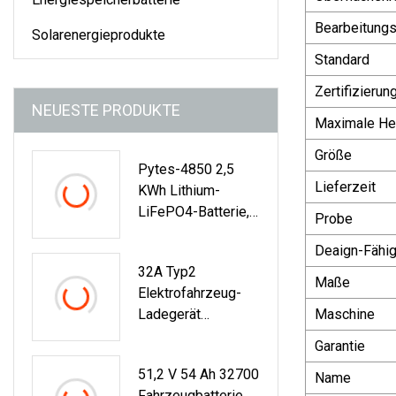
Bearbeitungs
Solarenergieprodukte
Standard
Zertifizierun
NEUESTE PRODUKTE
Maximale Her
Größe
Pytes-4850 2,5
Lieferzeit
KWh Lithium-
LiFePO4-Batterie,
Probe
Solarenergie-
Deaign-Fähig
Speicherbatterie,
32A Typ2
Solarenergieproduk
Maße
Elektrofahrzeug-
Te OEM
Ladegerät
Maschine
Tragbares Evse EV-
Garantie
Ladegerät Mit LCD-
51,2 V 54 Ah 32700
Display EV-
Name
Fahrzeugbatterie