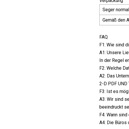
Verpackung
Seger norma
Gemäß den A
FAQ
F1: Wie sind d
A1: Unsere Lie
In der Regel e
F2: Welche Dat
A2: Das Untern
2-D PDF UND T
F3: Ist es mö
A3: Wir sind s
beeindruckt se
F4: Wann sind 
A4: Die Büros 