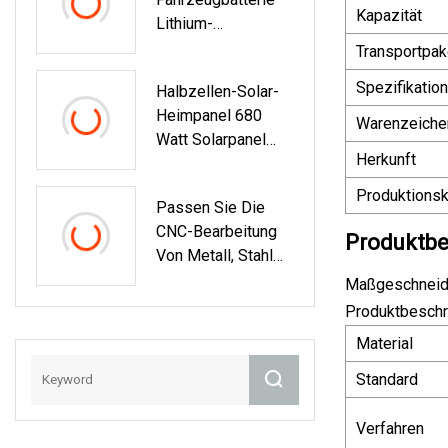
Ladegerät
Kapazität
Lithium-
Eisenphosphat-
Transportpak
Batterie Mit Großer
Spezifikation
Halbzellen-Solar-
Kapazität
Heimpanel 680
Anwendungsbereic
Warenzeiche
Watt Solarpanel
H
Herkunft
Energieprodukte
Industriemaschinen
690 Watt 700 Watt
Produktionsk
Passen Sie Die
CNC-Bearbeitung
Produktbe
Von Metall, Stahl
Und Aluminium An.
Maßgeschneider
Automobil-
Produktbeschr
Nabengehäuse,
Material
Fahrzeug,
Schiffsteil,
Standard
Plattenmontage,
Halterung,
Verfahren
Elektroauto,