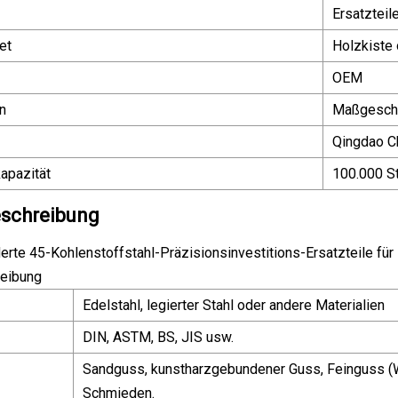
Ersatzteil
et
Holzkiste
OEM
n
Maßgeschn
Qingdao C
apazität
100.000 St
schreibung
te 45-Kohlenstoffstahl-Präzisionsinvestitions-Ersatzteile für
eibung
Edelstahl, legierter Stahl oder andere Materialien
DIN, ASTM, BS, JIS usw.
Sandguss, kunstharzgebundener Guss, Feinguss 
Schmieden.