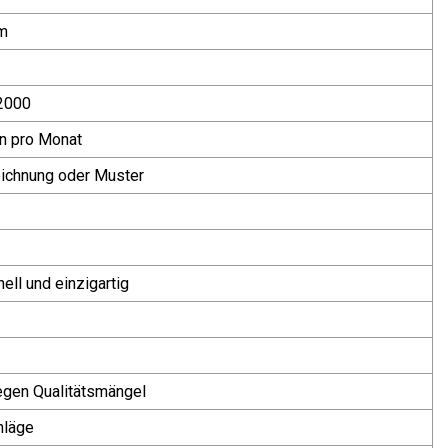
m
2000
n pro Monat
eichnung oder Muster
ell und einzigartig
egen Qualitätsmängel
hläge