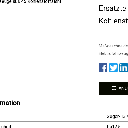
Ersatzte
Kohlenst
Maßgeschneidert
Elektrofahrzeu
An U
rmation
Seger-13
auheit
Ra12,5