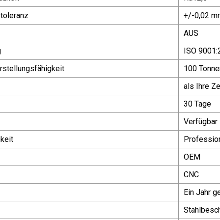
toleranz
+/-0,02 m
AUS
g
ISO 9001:
stellungsfähigkeit
100 Tonne
als Ihre Z
30 Tage
Verfügbar
keit
Profession
OEM
CNC
Ein Jahr g
Stahlbesc